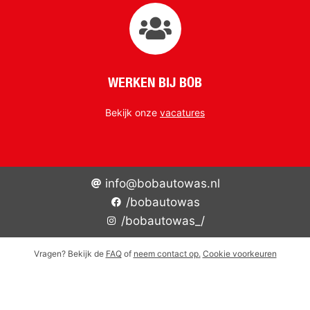
WERKEN BIJ BOB
Bekijk onze
vacatures
info@bobautowas.nl
/bobautowas
/bobautowas_/
Vragen? Bekijk de
FAQ
of
neem contact op
.
Cookie voorkeuren