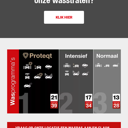
onze wasstraten?
KLIK HIER
VRAAG OP ONZE LOCATIE EEN WASPAS AAN EN CLAIM