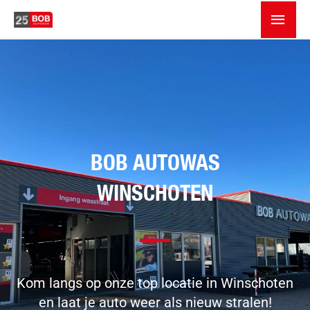
Skip
MAIN
to
MEN
content
BOB AUTOWAS
WINSCHOTEN
Kom langs op onze top locatie in Winschoten
en laat je auto weer als nieuw stralen!