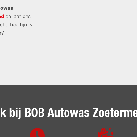
towas
nd
en laat ons
ht, hoe fijn is
r
?
 bij BOB Autowas Zoeterme