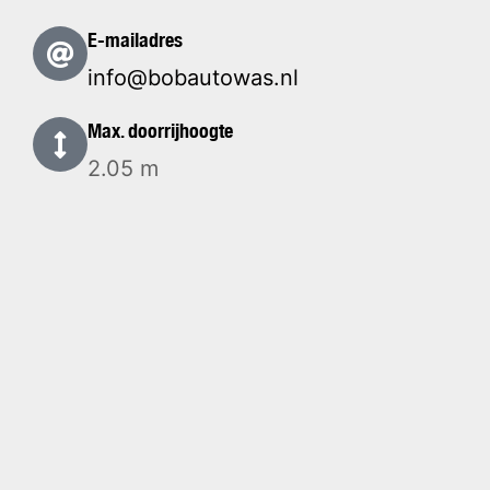
E-mailadres
info@bobautowas.nl
Max. doorrijhoogte
2.05 m